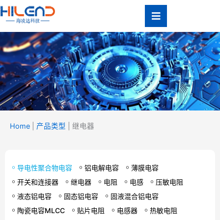
跳
至
内
容
产品类型
Home
|
产品类型
|
继电器
Product Type
导电性聚合物电容
铝电解电容
薄膜电容
开关和连接器
继电器
电阻
电感
压敏电阻
液态铝电容
固态铝电容
固液混合铝电容
陶瓷电容MLCC
贴片电阻
电感器
热敏电阻