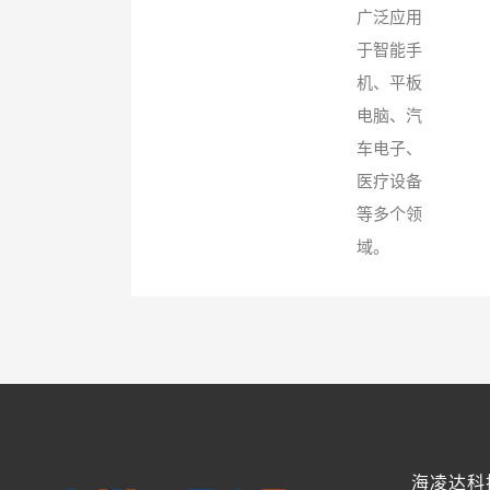
广泛应用
于智能手
机、平板
电脑、汽
车电子、
医疗设备
等多个领
域‌。
海凌达科