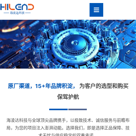
跳
至
内
容
代理品牌
原厂渠道，15+年品牌积淀，
为客户的选型和购买
Agent
Brands
保驾护航
海凌达科技与全球顶尖品牌携手，以极致技术、诚信服务与前瞻布
局，为您的项目注入澎湃动能。选择我们，即是选择正品保障、技
术无忧与供应稳定的双重承诺。