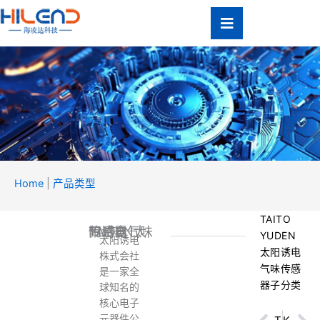
跳
至
内
容
Home
|
产品类型
产品
类型
TAITO
TAITO YUDEN太阳诱电气味传感器
Product Type
YUDEN
太阳诱电
太阳诱电
株式会社
气味传感
是一家全
器子分类
球知名的
核心电子
元器件公