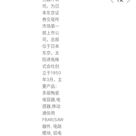
Prev
TAITO YUDEN太阳诱电电感器
KEMET基美钽电容
Ne
司，为日
本东京证
券交易所
市场第一
部上市公
司，总部
位于日本
东京，太
阳诱电株
式会社创
立于1950
年3月，主
要产品：
多层陶瓷
电容器,电
感器,移动
通信用
FBAR/SAW
器件, 电路
模块, 铝电