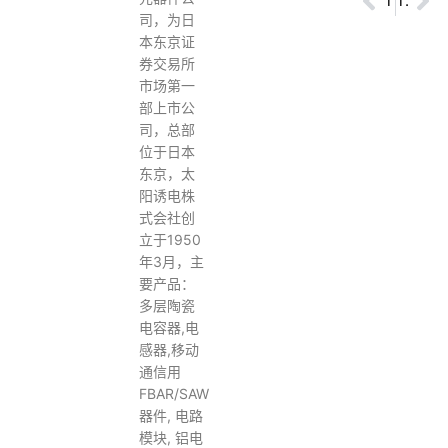
Prev
TDK贴片陶瓷MLCC
TAITO YUDEN太阳诱电电感器
Ne
司，为日
本东京证
券交易所
市场第一
部上市公
司，总部
位于日本
东京，太
阳诱电株
式会社创
立于1950
年3月，主
要产品：
多层陶瓷
电容器,电
感器,移动
通信用
FBAR/SAW
器件, 电路
模块, 铝电