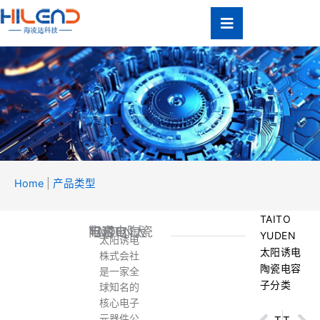
跳
至
内
容
Home
|
产品类型
产品
类型
TAITO
TAITO YUDEN太阳诱电陶瓷电容
Product Type
YUDEN
太阳诱电
太阳诱电
株式会社
陶瓷电容
是一家全
子分类
球知名的
核心电子
元器件公