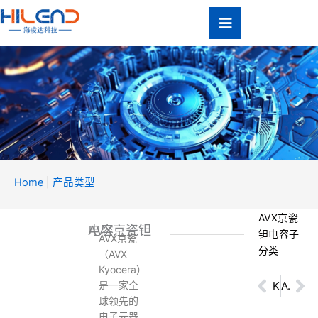
跳
至
内
容
Home
|
产品类型
产品
类型
AVX京瓷
AVX京瓷钽电容
Product Type
钽电容子
‌AVX京瓷
分类
（AVX
Kyocera）
是一家全
Prev
KEMET基美聚合陶瓷电容
AVX Kyocera Tantalum Capacitors
Ne
球领先的
电子元器