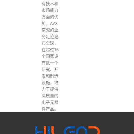
有技术和
市场能力
方面的优
势。AVX
京瓷的业
务足迹遍
布全球，
在超过15
个国家设
有数十个
研究、开
发和制造
设施，致
力于提供
高质量的
电子元器
件产品‌。