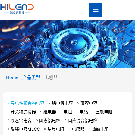
跳
至
内
容
产品类型
Home
|
产品类型
|
电感器
Product Type
导电性聚合物电容
铝电解电容
薄膜电容
开关和连接器
继电器
电阻
电感
压敏电阻
液态铝电容
固态铝电容
固液混合铝电容
陶瓷电容MLCC
贴片电阻
电感器
热敏电阻